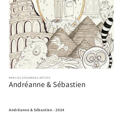
Ouvrir
le
média
MARILOU DESHARNAIS ARTISTE
Andréanne & Sébastien
1
dans
une
fenêtre
modale
Andréanne & Sébastien -
2024