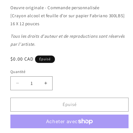
Oeuvre originale - Commande personnalisée
[Crayon alcool et feuille d’or sur papier Fabriano 300LBS]
16 X 12 pouces
Tous les droits d'auteur et de reproductions sont réservés
par l'artiste.
Prix
$0.00 CAD
Épuisé
habituel
Quantité
Quantité
Réduire
Augmenter
la
la
quantité
quantité
de
de
Épuisé
Andréanne
Andréanne
&amp;
&amp;
Sébastien
Sébastien