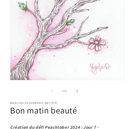
Ouvrir
le
média
de
1
/
3
1
dans
une
MARILOU DESHARNAIS ARTISTE
Bon matin beauté
fenêtre
modale
Création du défi Peachtober 2024 : Jour 7 -