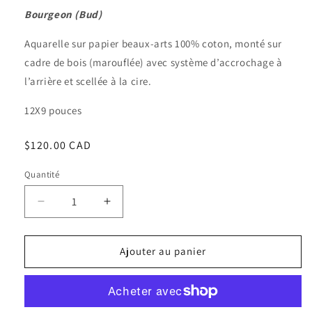
Bourgeon (Bud)
Aquarelle sur papier beaux-arts 100% coton, monté sur
cadre de bois (marouflée) avec système d’accrochage à
l’arrière et scellée à la cire.
12X9 pouces
Prix
$120.00 CAD
habituel
Quantité
Quantité
Réduire
Augmenter
la
la
quantité
quantité
de
de
Ajouter au panier
Bon
Bon
matin
matin
beauté
beauté