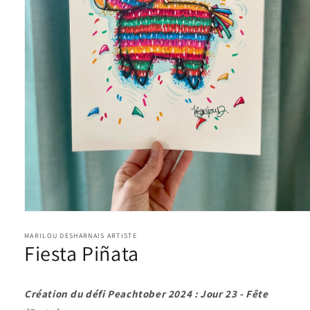
Ouvrir
le
média
MARILOU DESHARNAIS ARTISTE
Fiesta Piñata
1
dans
une
fenêtre
modale
Création du défi Peachtober 2024 : Jour 23 - Fête