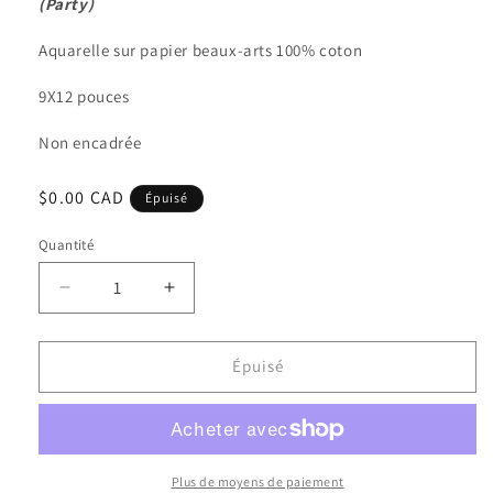
(Party)
Aquarelle sur papier beaux-arts 100% coton
9X12 pouces
Non encadrée
Prix
$0.00 CAD
Épuisé
habituel
Quantité
Quantité
Réduire
Augmenter
la
la
quantité
quantité
de
de
Épuisé
Fiesta
Fiesta
Piñata
Piñata
Plus de moyens de paiement