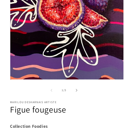
Ouvrir
le
média
1
dans
une
fenêtre
modale
de
1
/
3
MARILOU DESHARNAIS ARTISTE
Figue fougeuse
Collection Foodies