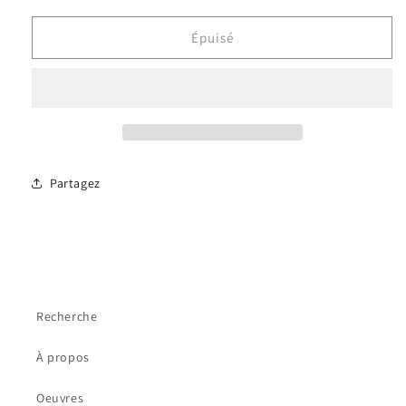
quantité
quantité
de
de
Épuisé
Figue
Figue
fougeuse
fougeuse
Partagez
Recherche
À propos
Oeuvres