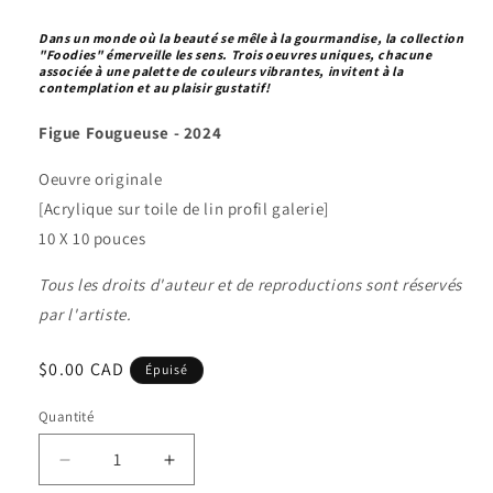
Dans un monde o
ù la beauté se mêle à la gourmandise, la collection
"Foodies" émerveille les sens. Trois oeuvres uniques, chacune
associée à une palette de couleurs vibrantes, invitent à la
contemplation et au plaisir gustatif!
Figue Fougueuse - 2024
Oeuvre originale
[Acrylique sur toile de lin profil galerie]
10 X 10 pouces
Tous les droits d'auteur et de reproductions sont réservés
par l'artiste.
Prix
$0.00 CAD
Épuisé
habituel
Quantité
Quantité
Réduire
Augmenter
la
la