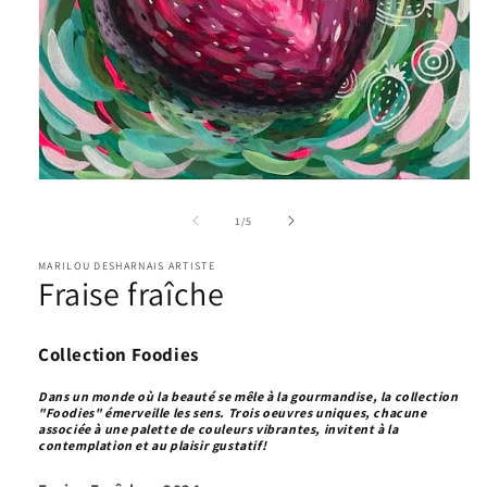
Ouvrir
le
média
de
1
/
5
1
dans
une
MARILOU DESHARNAIS ARTISTE
fenêtre
Fraise fraîche
modale
Collection Foodies
Dans un monde o
ù la beauté se mêle à la gourmandise, la collection
"Foodies" émerveille les sens. Trois oeuvres uniques, chacune
associée à une palette de couleurs vibrantes, invitent à la
contemplation et au plaisir gustatif!