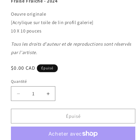
Fraise Fraîche - 2024
Oeuvre originale
[Acrylique sur toile de lin profil galerie]
10 X 10 pouces
Tous les droits d'auteur et de reproductions sont réservés
par l'artiste.
Prix
$0.00 CAD
Épuisé
habituel
Quantité
Quantité
Réduire
Augmenter
la
la
quantité
quantité
de
de
Épuisé
Fraise
Fraise
fraîche
fraîche