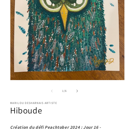
Ouvrir
le
média
de
1
/
6
1
dans
MARILOU DESHARNAIS ARTISTE
une
Hiboude
fenêtre
modale
Création du défi Peachtober 2024 : Jour 16 -