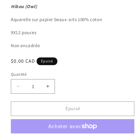
Hibou (Owl)
Aquarelle sur papier beaux-arts 100% coton
9X12 pouces
Non encadrée
Prix
$0.00 CAD
Épuisé
habituel
Quantité
Quantité
Réduire
Augmenter
la
la
quantité
quantité
de
de
Épuisé
Hiboude
Hiboude