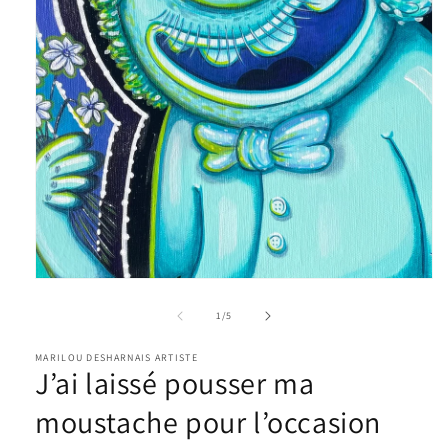
Ouvrir
le
média
1
dans
une
fenêtre
modale
de
1
/
5
MARILOU DESHARNAIS ARTISTE
J’ai laissé pousser ma
moustache pour l’occasion