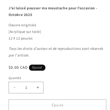
J’ai laissé pousser ma moustache pour l’occasion -
Octobre 2025
Oeuvre originale
[Acrylique sur toile
]
12 X 12 pouces
Tous les droits d'auteur et de reproductions sont réservés
par l'artiste.
Prix
$0.00 CAD
Épuisé
habituel
Quantité
Quantité
Réduire
Augmenter
la
la
quantité
quantité
de
de
Épuisé