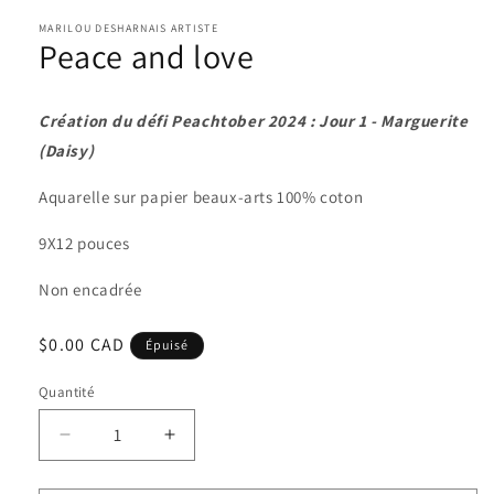
MARILOU DESHARNAIS ARTISTE
Peace and love
Création du défi Peachtober 2024 : Jour 1 - Marguerite
(Daisy)
Aquarelle sur papier beaux-arts 100% coton
9X12 pouces
Non encadrée
Prix
$0.00 CAD
Épuisé
habituel
Quantité
Quantité
Réduire
Augmenter
la
la
quantité
quantité