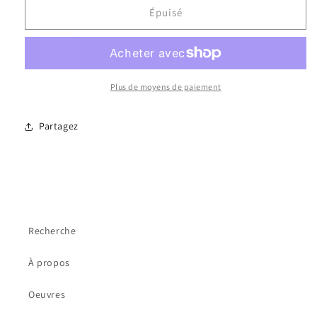
de
de
Épuisé
Peace
Peace
and
and
love
love
Plus de moyens de paiement
Partagez
Recherche
À propos
Oeuvres