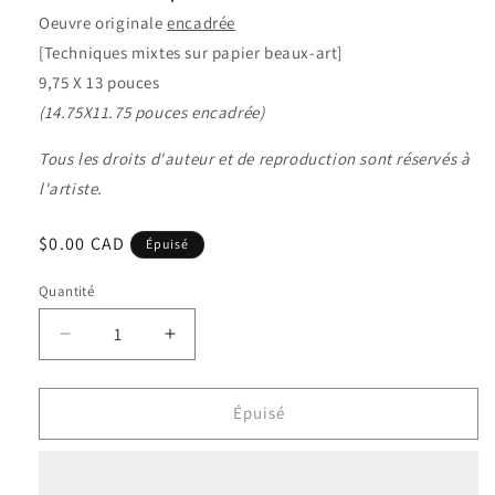
Oeuvre originale
encadrée
[Techniques mixtes sur papier beaux-art]
9,75 X 13 pouces
(14.75X11.75 pouces encadrée)
Tous les droits d'auteur et de reproduction sont réservés à
l'artiste.
Prix
$0.00 CAD
Épuisé
habituel
Quantité
Quantité
Réduire
Augmenter
la
la
quantité
quantité
de
de
Épuisé
Renaissance
Renaissance
Perpétuelle
Perpétuelle