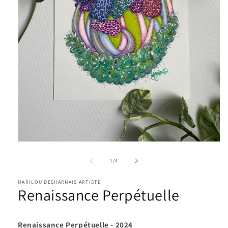
Ouvrir
le
média
de
1
/
4
1
dans
MARILOU DESHARNAIS ARTISTE
une
Renaissance Perpétuelle
fenêtre
modale
Renaissance Perpétuelle -
2024